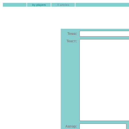
by players
0 articles
Тема:
Текст:
Автор: