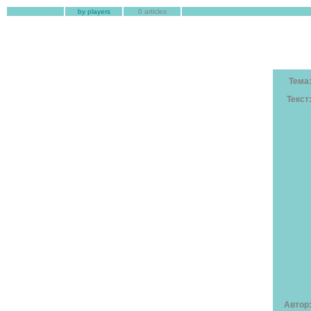
by players
0 articles
Тема
Текст
Автор