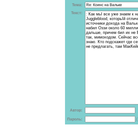
Тема:
Текст:
Автор:
Пароль: