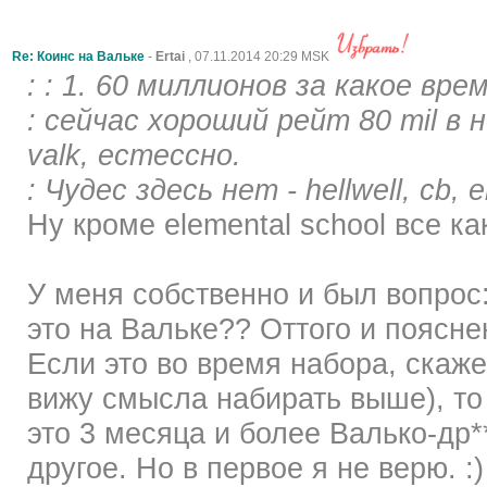
Re: Коинс на Вальке
-
Ertai
, 07.11.2014 20:29 MSK
: : 1. 60 миллионов за какое вре
: сейчас хороший рейт 80 mil в не
valk, естессно.
: Чудес здесь нет - hellwell, cb, e
Ну кроме elemental school все ка
У меня собственно и был вопрос
это на Вальке?? Оттого и поясне
Если это во время набора, скаже
вижу смысла набирать выше), то 
это 3 месяца и более Валько-др*
другое. Но в первое я не верю. :)