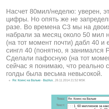
Насчет 80мил/неделю: уверен, э
цифры. Но опять же не запредел
разе. Во времена С3 мы на двои
набрали за месяц около 50 мил
(на тот момент почти) дабл 40 и
сингл 40 (понятно, я занимался P
Сделали пафосную (на тот момент
сейчас я понимаю, что реально 
голды была весьма невысокой.
Re: Коинс на Вальке
-
Bazilus
, 26.11.2014 21:52 MSK
Тема:
Текст: