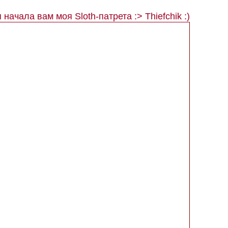
 начала вам моя Sloth-патрета :> Thiefchik :)