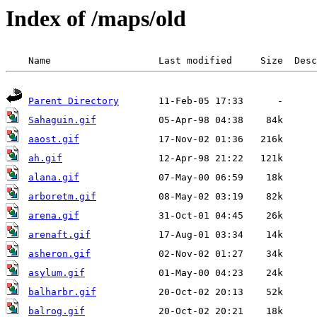
Index of /maps/old
Parent Directory
Sahaguin.gif
aaost.gif
ah.gif
alana.gif
arboretm.gif
arena.gif
arenaft.gif
asheron.gif
asylum.gif
balharbr.gif
balrog.gif