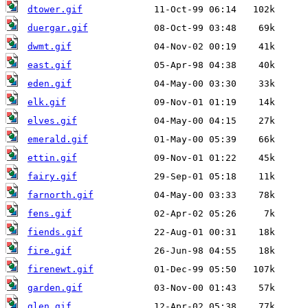
dtower.gif
duergar.gif
dwmt.gif
east.gif
eden.gif
elk.gif
elves.gif
emerald.gif
ettin.gif
fairy.gif
farnorth.gif
fens.gif
fiends.gif
fire.gif
firenewt.gif
garden.gif
glen.gif