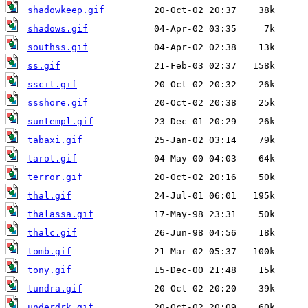
shadowkeep.gif
shadows.gif
southss.gif
ss.gif
sscit.gif
ssshore.gif
suntempl.gif
tabaxi.gif
tarot.gif
terror.gif
thal.gif
thalassa.gif
thalc.gif
tomb.gif
tony.gif
tundra.gif
underdrk.gif