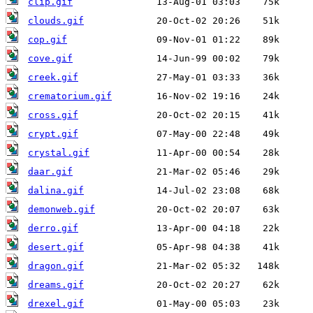
clip.gif
clouds.gif
cop.gif
cove.gif
creek.gif
crematorium.gif
cross.gif
crypt.gif
crystal.gif
daar.gif
dalina.gif
demonweb.gif
derro.gif
desert.gif
dragon.gif
dreams.gif
drexel.gif