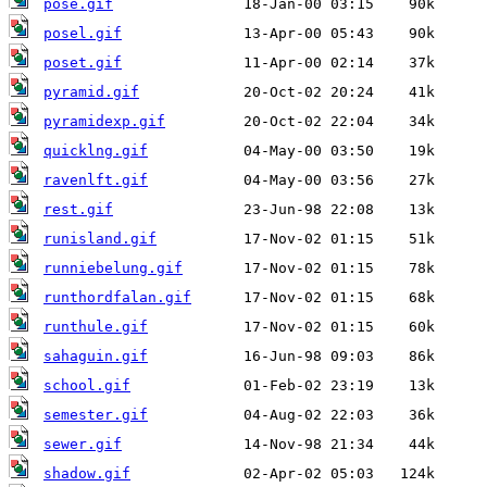
pose.gif
posel.gif
poset.gif
pyramid.gif
pyramidexp.gif
quicklng.gif
ravenlft.gif
rest.gif
runisland.gif
runniebelung.gif
runthordfalan.gif
runthule.gif
sahaguin.gif
school.gif
semester.gif
sewer.gif
shadow.gif