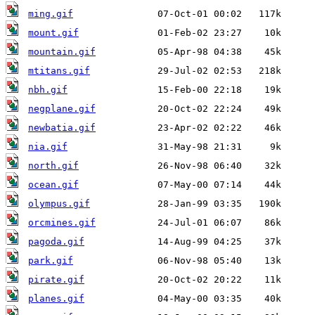
ming.gif
mount.gif
mountain.gif
mtitans.gif
nbh.gif
negplane.gif
newbatia.gif
nia.gif
north.gif
ocean.gif
olympus.gif
orcmines.gif
pagoda.gif
park.gif
pirate.gif
planes.gif