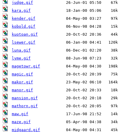
judge.gif
kara.gif
kender.gif
kobold.gif
kuotoan.gif
lsewer.gif
luna.gif
lyme.gif
magetowr.gif
magic.gif
makor.gif
manor.gif
mansion.gif
mathorn.gif
maw.gif
maze.gif
midgaard.gif