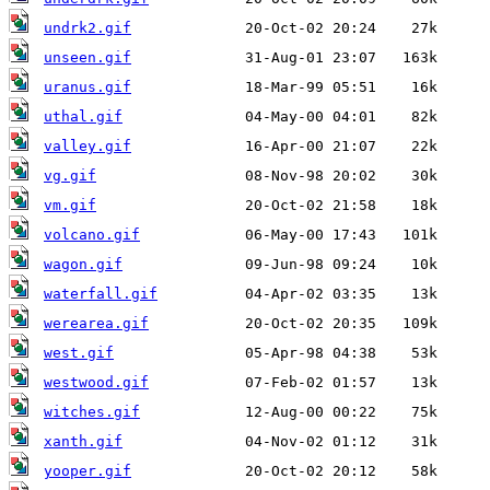
undrk2.gif
unseen.gif
uranus.gif
uthal.gif
valley.gif
vg.gif
vm.gif
volcano.gif
wagon.gif
waterfall.gif
werearea.gif
west.gif
westwood.gif
witches.gif
xanth.gif
yooper.gif